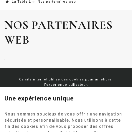
La Table L
Nos partenaires web
NOS PARTENAIRES
WEB
.
Ce site internet utilise des cookies pour améliorer
l'expérience utilisateur.
Mentions légales
|
Vie privée
|
Cookies
© Copyright 2026 -
La Table L
-
Conditions Générales
-
Une expérience unique
Nos partenaires web
Conditions d’utilisation du site web et protection des
données personnelles
Nous sommes soucieux de vous offrir une navigation
E-net Business
, créateur de sites Internet pour
sécurisée et personnalisable. Nous utilisons à cette
commerçants, indépendants & PME.
fin des cookies afin de vous proposer des offres